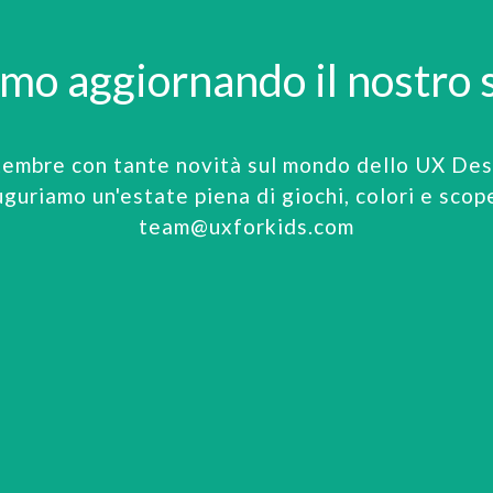
amo aggiornando il nostro s
tembre con tante novità sul mondo dello UX Desi
uguriamo un'estate piena di giochi, colori e scop
team@uxforkids.com