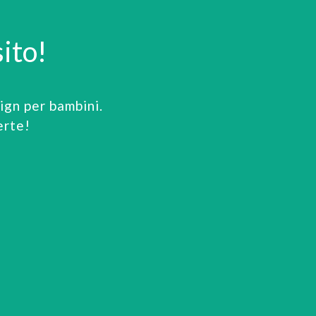
ito!
gn per bambini.
erte!