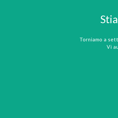
Sti
Torniamo a set
Vi a