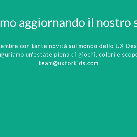
amo aggiornando il nostro s
tembre con tante novità sul mondo dello UX Desi
uguriamo un'estate piena di giochi, colori e scop
team@uxforkids.com