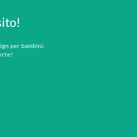
ito!
gn per bambini.
erte!