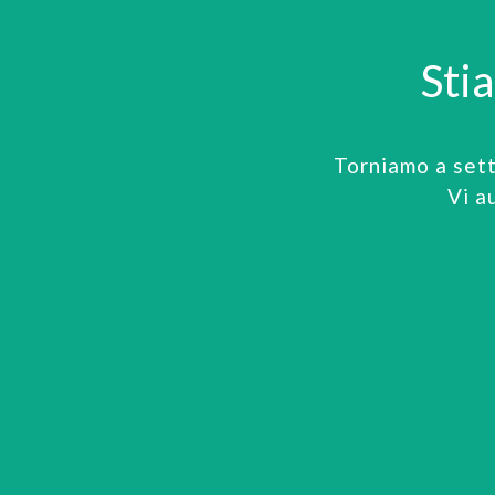
Sti
Torniamo a set
Vi a