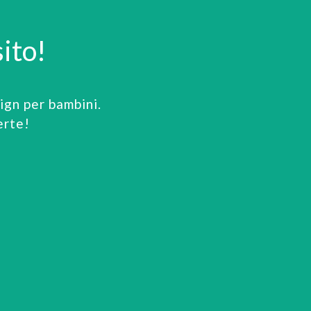
ito!
gn per bambini.
erte!