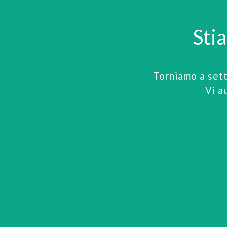
Sti
Torniamo a set
Vi a