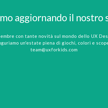
amo aggiornando il nostro s
tembre con tante novità sul mondo dello UX Desi
uguriamo un'estate piena di giochi, colori e scop
team@uxforkids.com