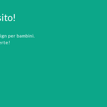
ito!
gn per bambini.
erte!