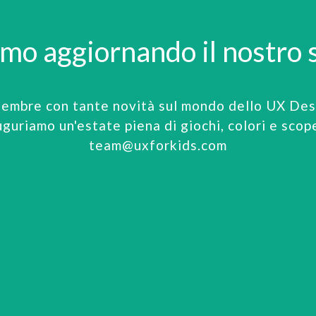
amo aggiornando il nostro s
tembre con tante novità sul mondo dello UX Desi
uguriamo un'estate piena di giochi, colori e scop
team@uxforkids.com