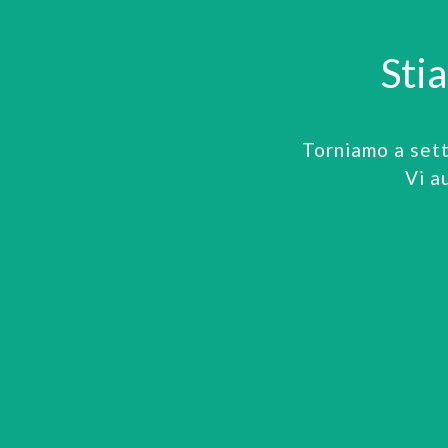
Sti
Torniamo a set
Vi a