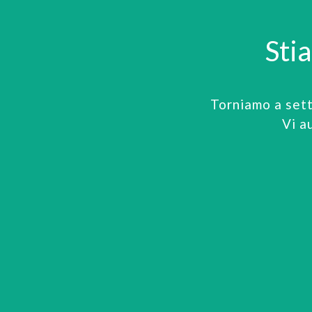
Sti
Torniamo a set
Vi a