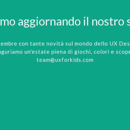
amo aggiornando il nostro s
tembre con tante novità sul mondo dello UX Desi
uguriamo un'estate piena di giochi, colori e scop
team@uxforkids.com