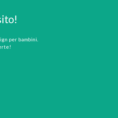
ito!
gn per bambini.
erte!