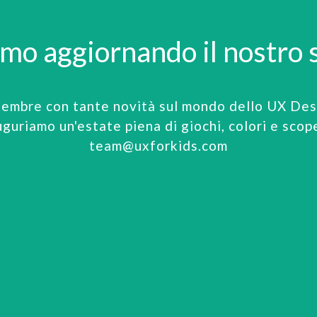
amo aggiornando il nostro s
tembre con tante novità sul mondo dello UX Desi
uguriamo un'estate piena di giochi, colori e scop
team@uxforkids.com