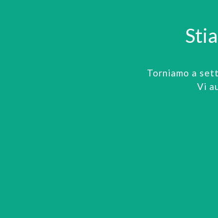
Sti
Torniamo a set
Vi a