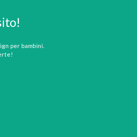
ito!
gn per bambini.
erte!