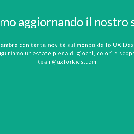
amo aggiornando il nostro s
tembre con tante novità sul mondo dello UX Desi
uguriamo un'estate piena di giochi, colori e scop
team@uxforkids.com