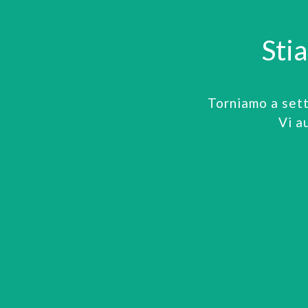
Sti
Torniamo a set
Vi a