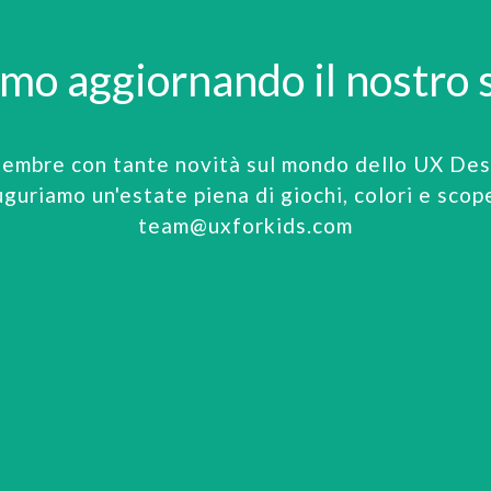
amo aggiornando il nostro s
tembre con tante novità sul mondo dello UX Desi
uguriamo un'estate piena di giochi, colori e scop
team@uxforkids.com