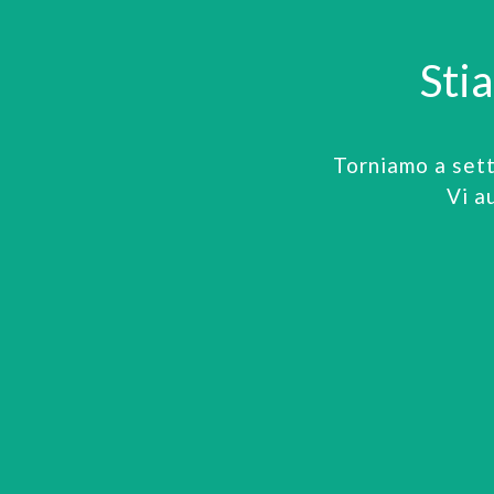
Sti
Torniamo a set
Vi a