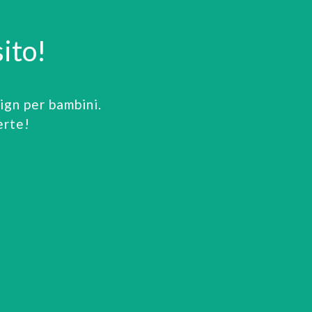
ito!
gn per bambini.
erte!