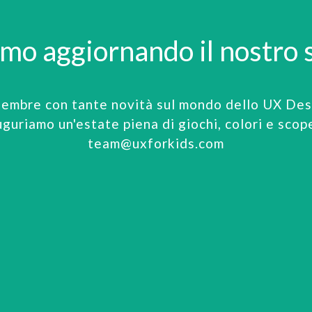
amo aggiornando il nostro s
tembre con tante novità sul mondo dello UX Desi
uguriamo un'estate piena di giochi, colori e scop
team@uxforkids.com