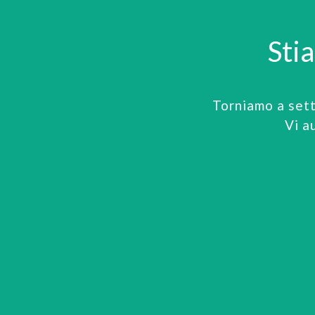
Sti
Torniamo a set
Vi a