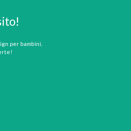
ito!
gn per bambini.
erte!