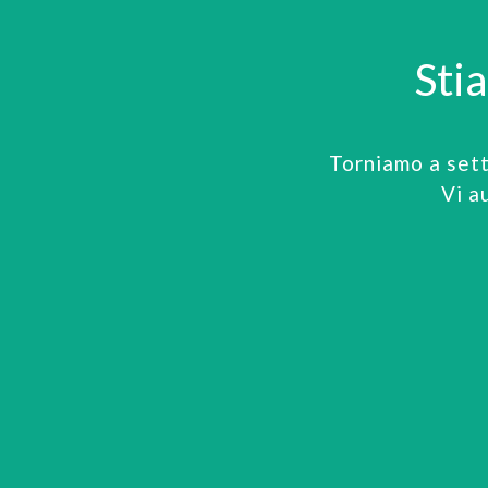
Sti
Torniamo a set
Vi a