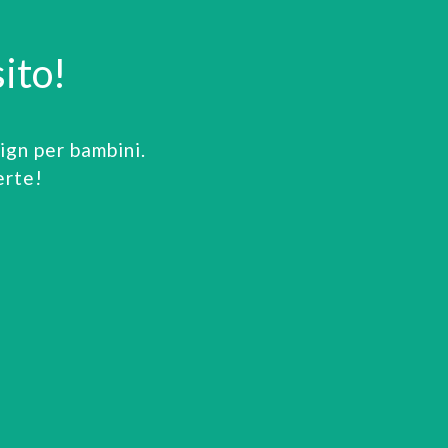
ito!
gn per bambini.
erte!