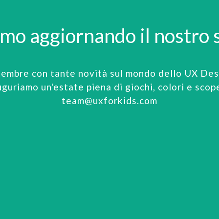
amo aggiornando il nostro s
tembre con tante novità sul mondo dello UX Desi
uguriamo un'estate piena di giochi, colori e scop
team@uxforkids.com