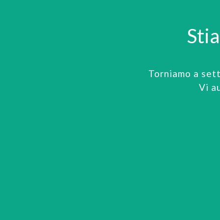
Sti
Torniamo a set
Vi a