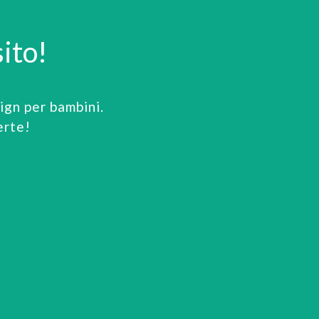
ito!
gn per bambini.
erte!