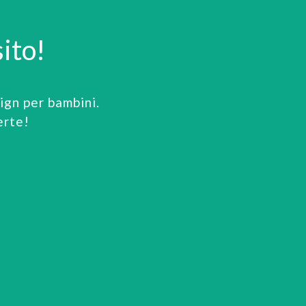
ito!
gn per bambini.
erte!