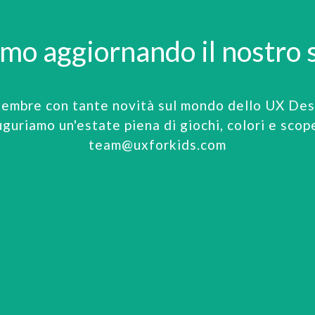
amo aggiornando il nostro s
tembre con tante novità sul mondo dello UX Desi
uguriamo un'estate piena di giochi, colori e scop
team@uxforkids.com