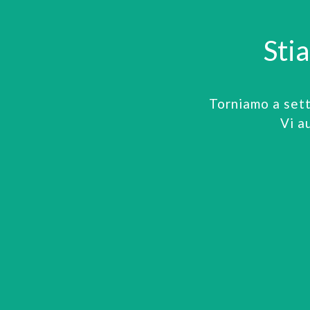
Sti
Torniamo a set
Vi a